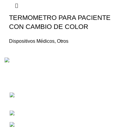
TERMOMETRO PARA PACIENTE
CON CAMBIO DE COLOR
Dispositivos Médicos
,
Otros
Empresa dedicada a la comercialización y distribución de
insumos, reactivos y mobiliarios médicos.
7MO CALLEJON 18E NO S/N Y 6TO
PASAJE 38B
Telefono Ventas: (+593)99 795 8300
Correo electrónico:
servicioalcliente1@corpmedec.med.ec