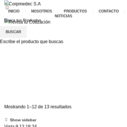
INICIO
NOSOTROS
PRODUCTOS
CONTACTO
NOTICIAS
Menu
BUSCAR
Escribe el producto que buscas
Otros
Categories
ALL
PRODUCTOS
AYUDAS TÉCNICAS
6 PRODUCTOS
CIRUGÍA
45 PRODUCTOS
DISPOSITIVOS MÉDICOS
108 PRODUCTOS
EQUIPOS MÉDICOS
48 PRODUCTOS
LABORATORIO
52 PRODUCTOS
MOBILIARIO
24 PRODUCTOS
Mostrando 1–12 de 13 resultados
Show sidebar
Vista
9
12
18
24